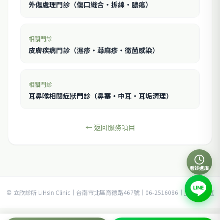
外傷處理門診（傷口縫合・拆線・膿瘍）
相關門診
皮膚疾病門診（濕疹・蕁麻疹・黴菌感染）
相關門診
耳鼻喉相關症狀門診（鼻塞・中耳・耳垢清理）
← 返回服務項目
看診進度
© 立欣診所 LiHsin Clinic｜台南市北區育德路467號｜06-2516086｜
隱私權政策