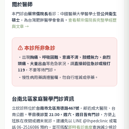
關於醫師
本門診由
蔡宗儒院長
看診：中國醫藥大學醫學士暨
公共衛生
碩士
，為台灣肥胖醫學會會員。
查看蔡宗儒院長完整學經歷
與文章 →
⚠️ 本診所非急診
・出現
胸痛、呼吸困難、意識不清、肢體無力、劇烈
頭痛、大量出血
等危急狀況，請
直接前往急診或撥打
119
，不要等待門診。
・慢性病用藥請遵醫囑，勿自行增減或停藥。
台南北區家庭醫學門診資訊
立欣診所位於
台南市北區育德路467號
，鄰近成大醫院、台
南公園。
平日夜診至 21:30，週六、週日皆有門診
，方便上
班族在夜間或週末就診。建議先以 LINE @lhpedclinic 或電
話 06-2516086 預約，並可搭配
即時看診進度
查詢減少候診