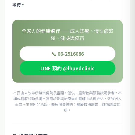
等待。
全家人的健康夥伴——成人診療、慢性病追
蹤、健檢與疫苗
📞 06-2516086
LINE 預約 @lhpedclinic
本頁由立欣診所蔡宗儒院長審閱，僅供一般衛教與服務說明參考，不
構成醫療診斷建議。實際診斷與治療需由醫師面診後評估，效果因人
而異。本診所非急診。醫療廣告警語：醫療機構廣告，詳情請洽診
所。