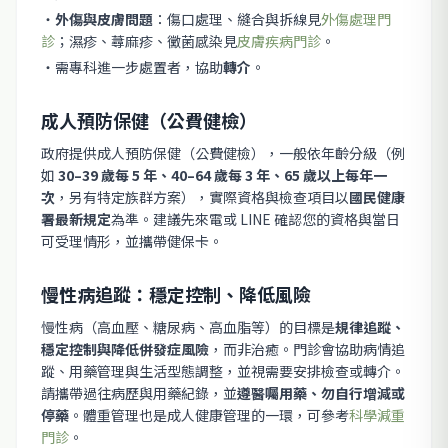
・
外傷與皮膚問題
：傷口處理、縫合與拆線見
外傷處理門
診
；濕疹、蕁麻疹、黴菌感染見
皮膚疾病門診
。
・需專科進一步處置者，協助
轉介
。
成人預防保健（公費健檢）
政府提供成人預防保健（公費健檢），一般依年齡分級（例
如
30–39 歲每 5 年、40–64 歲每 3 年、65 歲以上每年一
次
，另有特定族群方案），實際資格與檢查項目以
國民健康
署最新規定
為準。建議先來電或 LINE 確認您的資格與當日
可受理情形，並攜帶健保卡。
慢性病追蹤：穩定控制、降低風險
慢性病（高血壓、糖尿病、高血脂等）的目標是
規律追蹤、
穩定控制與降低併發症風險
，而非治癒。門診會協助病情追
蹤、用藥管理與生活型態調整，並視需要安排檢查或轉介。
請攜帶過往病歷與用藥紀錄，並
遵醫囑用藥、勿自行增減或
停藥
。體重管理也是成人健康管理的一環，可參考
科學減重
門診
。