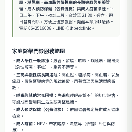
壓、糖尿病、高血脂等慢性病的長期追蹤與用藥管
理
，
成人預防保健（公費健檢）
與
成人疫苗
接種。平
日上午、下午、夜診三段，夜診至 21:30，週六、週
日皆有門診，方便上班族就醫。提醒本診所
非急診
。
電話 06-2516086、LINE @lhpedclinic。
家庭醫學門診服務範圍
・
成人急性一般診療
：感冒、發燒、咳嗽、喉嚨痛、腸胃炎
（急性腹瀉、嘔吐）、腸胃不適等。
・
三高與慢性病長期追蹤
：高血壓、糖尿病、高血脂，以及
痛風、慢性腎臟病等的規律追蹤、用藥管理與生活型態衛
教。
・
睡眠與其他常見困擾
：失眠與睡眠品質不佳的初步評估、
可能成因釐清與生活型態調整建議。
・
成人預防保健（公費健檢）
：依國健署規定提供成人健康
檢查。
・
成人疫苗
：HPV、帶狀皰疹、流感等（依醫師評估與仿
單）。