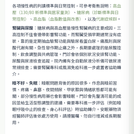
各項慢性病的判讀標準與日常控制，可參考衛教說明：
高血
壓（130/80 新標準與居家量測）
、
糖尿病（診斷標準與日
常控制）
、
高血脂（血脂數值與改善）
，以及
代謝症候群
。
腎臟與尿酸
：糖尿病與高血壓是慢性腎臟病的主要成因，三
高控制不佳會連帶影響腎功能，而腎臟受損早期通常沒有症
狀，靠的是定期抽血驗腎功能與驗尿看蛋白尿。痛風則與尿
酸代謝有關，急性發作期止痛之外，長期要處理的是尿酸控
制、飲食調整與共病管理。門診會依個別狀況安排腎功能、
尿酸與尿液檢查追蹤，院內備有全自動尿液分析儀可做尿液
常規檢查；需要腎臟專科或風濕免疫科進一步處置者協助轉
介。
睡不好、失眠
：睡眠問題背後的原因很多，作息與睡前習
慣、疼痛、鼻塞、夜間頻尿、甲狀腺與情緒狀態都可能有
關，部分慢性病用藥也會影響睡眠。門診會先釐清可能的成
因並給生活型態調整的建議，需要專科進一步評估（例如睡
眠呼吸中止的檢查、身心科評估）時協助轉介。安眠藥物須
經醫師評估後依處方使用，請遵醫囑、勿自行增減或長期服
用。