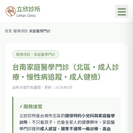
立欣診所
☰
LiHsin Clinic
首頁
/
服務項目
/
家庭醫學門診
服務項目・家庭醫學門診
台南家庭醫學門診（北區・成人診
療・慢性病追蹤・成人健檢）
由蔡宗儒院長審閱・更新：
2026年8月
⚡ 服務速覽
立欣診所是台南市北區的
健保特約小兒科與家庭醫學
診所
，不只看孩子，也是全家人的健康夥伴。家庭醫
學門診提供
成人感冒、腸胃不適等一般診療
，
高血