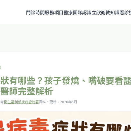
門診時間
服務項目
醫療團隊
認識立欣
衛教知識
看診
症狀有哪些？孩子發燒、嘴破要看
科醫師完整解析
參考
衛生福利部疾病管制署
資料・更新：
2026年6月