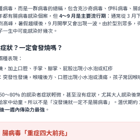
種病毒，而是一群病毒的總稱，包含克沙奇病毒、伊科病毒、腸病毒
年都有腸病毒感染個案，但
4～9 月是主要流行期
：通常從 3 月
中達到高峰，暑假趨緩後，9 月開學又會出現一波。由於型別眾多，
子一生中可能感染好幾次。
些症狀？一定會發燒嗎？
兩種表現：
燒，加上口腔、手掌、腳掌、屁股出現小水泡或紅疹
：突發性發燒，喉嚨後方、口腔出現小水泡或潰瘍，孩子常因喉
50～80% 的感染者症狀輕微，甚至沒有症狀，尤其大人感染後
給家中幼童。所以不是「沒發燒就一定不是腸病毒」。潛伏期約 2
後一週內傳染力最強
。
要：腸病毒「重症四大前兆」