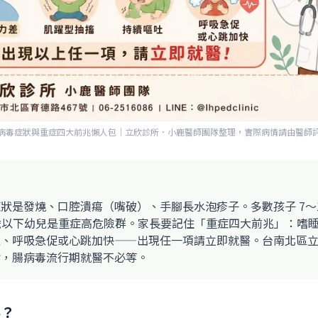
病毒症狀與重症四大前兆懶人包｜立欣診所．小鹿醫師團隊整理，實際病情請由醫師
狀是發燒、口腔潰瘍（嘴破）、手腳長水泡疹子。多數孩子 7～1
 歲以下幼兒是重症高危險群。家長要記住「重症四大前兆」：嗜
吐、呼吸急促或心跳加快——出現任一項請立即就醫。台南北區
診，腸病毒流行期就醫不必等。
毒？