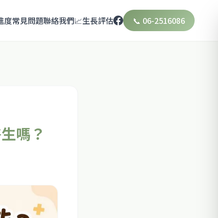
進度
常見問題
聯絡我們
📈生長評估
📞 06-2516086
醫生嗎？