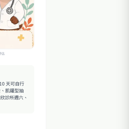
評估
0 天可自行
睡、肌躍型抽
立欣診所週六、