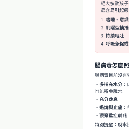
絕大多數孩子
最容易引起嚴
1.
嗜睡、意識
2.
肌躍型抽搐
3.
持續嘔吐
4.
呼吸急促或
腸病毒怎麼
腸病毒目前沒有
・
多補充水分
：
也能避免脫水
・
充分休息
・
退燒與止痛
：
・
觀察重症前兆
特別提醒：脫水