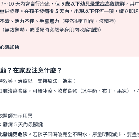
 7～10 天內會自行痊癒，但
5 歲以下幼兒是重症高危險群
，其中
重併發症。
在孩子發病後 5 天內，出現以下任何一項，請立即
不清、活力不佳、手腳無力
（突然很難叫醒、沒精神）
（無故驚嚇，或睡覺時突然全身肌肉收縮抽動）
心跳加快
照顧？在家要注意什麼？
特效藥，治療以「支持療法」為主：
口腔潰瘍會痛，可給冰涼、軟質食物（冰牛奶、布丁、果凍），
依醫師指示用藥
：發病 5 天內最關鍵
比發燒更危險。
若孩子因嘴破完全不喝水、尿量明顯減少，要盡