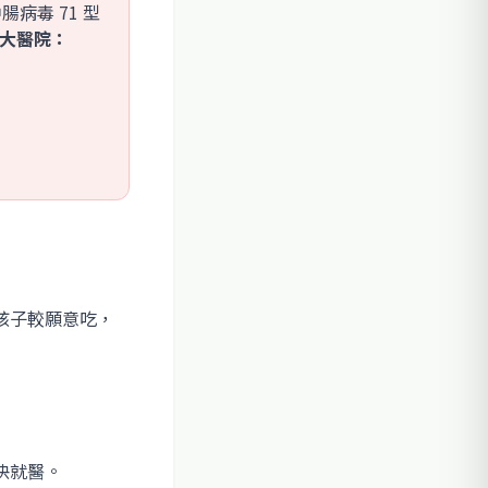
腸病毒 71 型
送大醫院：
孩子較願意吃，
快就醫。