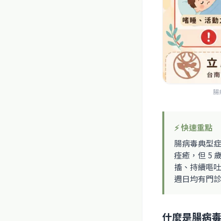
腸
⚡ 快速重點
腸病毒典型症
痊癒，但 5
搐、持續嘔
週日均有門
什麼是腸病