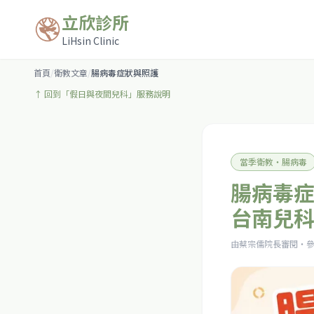
立欣診所
LiHsin Clinic
首頁
/
衛教文章
/
腸病毒症狀與照護
↑ 回到「假日與夜間兒科」服務說明
當季衛教・腸病毒
腸病毒
台南兒
由蔡宗儒院長審閱・