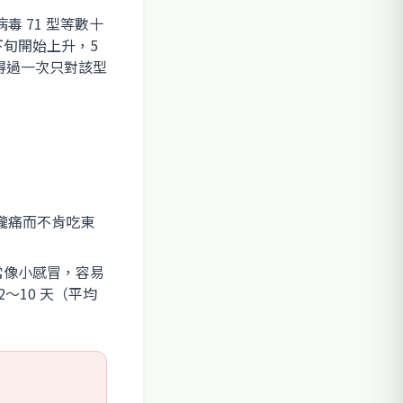
 71 型等數十
下旬開始上升，5
得過一次只對該型
嚨痛而不肯吃東
常像小感冒，容易
～10 天（平均