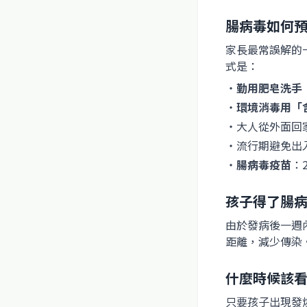
腸病毒如何
家長最常誤解的
式是：
・
勤用肥皂洗手
・
環境消毒用「
・大人從外面回
・流行期避免出
・
腸病毒疫苗
：
孩子得了腸
由於發病後一週
距離，減少傳染
什麼時候該
只要孩子出現發