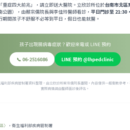
「重症四大前兆」，請立即送大醫院。立欣診所位於
台南市北區育
南公園），由蔡宗儒院長與李佳玲醫師看診，
平日門診至 21:3
行期間孩子不舒服不必等到平日，假日也能就醫。
孩子出現腸病毒症狀？歡迎來電或 LINE 預約
📞 06-2516086
LINE 預約 @lhpedclinic
生福利部疾病管制署資料整理，由立欣診所蔡宗儒院長審閱。內容僅供一般衛教參考，
實際病情請由醫師面診後評估。
區〉
，衛生福利部疾病管制署