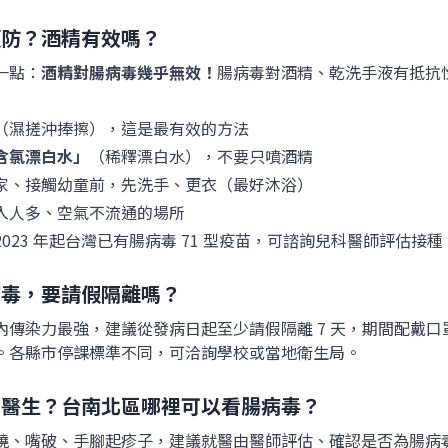
預防？酒精有效嗎？
一點：
酒精對腸病毒幾乎無效！
腸病毒對酒精、乾洗手液有抵抗
（濕搓沖捧擦），這是最有效的方法
含氯漂白水」
（稀釋漂白水），不要只噴酒精
家、接觸幼童前，先洗手、更衣（最好沐浴）
入人多、空氣不流通的場所
2023 年起台灣已有腸病毒 71 型疫苗，可諮詢兒科醫師評估接種
病毒，要請假隔離嗎？
內傳染力最強，建議從發病日起至少請假隔離 7 天，期間配戴口
。各縣市停課標準不同，可洽詢學校或當地衛生局。
看醫生？台南北區哪裡可以看腸病毒？
燒、嘴破、手腳起疹子，建議就醫由醫師評估、確認是否為腸病