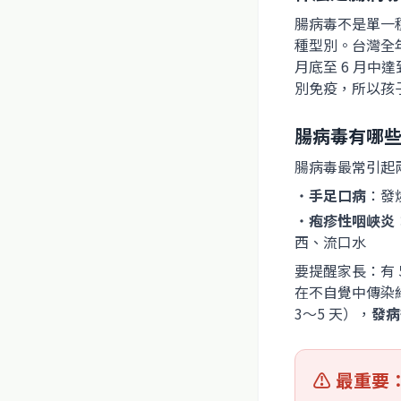
腸病毒不是單一
種型別。台灣全
月底至 6 月
別免疫，所以孩
腸病毒有哪
腸病毒最常引起
・
手足口病
：發
・
疱疹性咽峽炎
西、流口水
要提醒家長：有 
在不自覺中傳染
3～5 天），
發病
⚠️ 最重