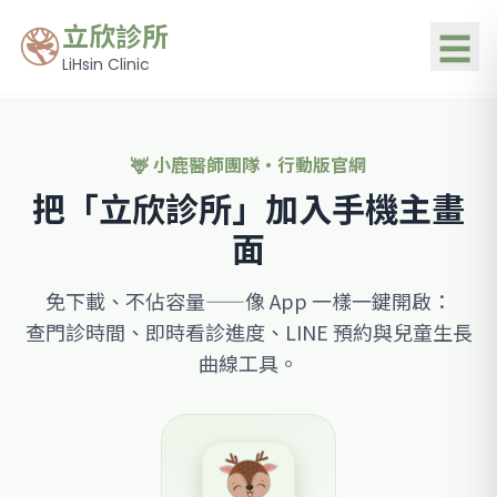
立欣診所
☰
LiHsin Clinic
🦌 小鹿醫師團隊・行動版官網
把「立欣診所」加入手機主畫
面
免下載、不佔容量——像 App 一樣一鍵開啟：
查門診時間、即時看診進度、LINE 預約與兒童生長
曲線工具。