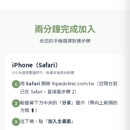
兩分鐘完成加入
依您的手機選擇對應步驟
iPhone（Safari）
iOS 內建瀏覽器即可，無需安裝其他軟體
用
Safari
開啟
（您現在若
lhpedclinic.com.tw
1
已在 Safari，直接看步驟 2）
點螢幕下方中央的「
分享
」圖示（帶向上箭頭的
2
方框
⬆️
）
往下捲，點「
加入主畫面
」
3