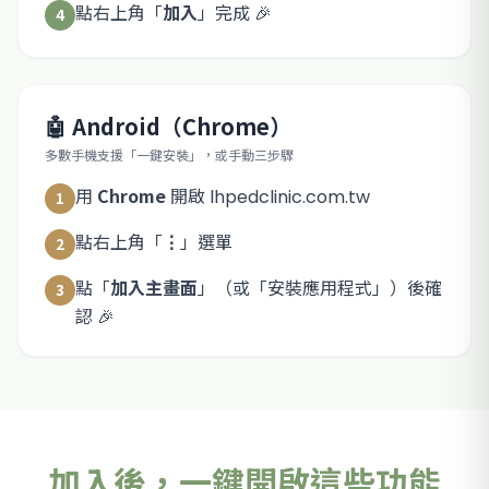
點右上角「
加入
」完成 🎉
4
🤖 Android（Chrome）
多數手機支援「一鍵安裝」，或手動三步驟
用
Chrome
開啟
lhpedclinic.com.tw
1
點右上角「
⋮
」選單
2
點「
加入主畫面
」（或「安裝應用程式」）後確
3
認 🎉
加入後，一鍵開啟這些功能