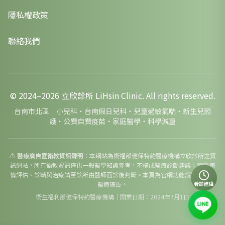
隱私權政策
聯絡我們
© 2024–
2026
立欣診所 LiHsin Clinic. All rights reserved.
台南市北區｜小兒科・台南假日兒科・兒童過敏氣喘・新生兒照
護・公費自費疫苗・家庭醫學・科學減重
⚠️
醫療廣告暨衛教資訊聲明
：本網站為衛福部健保特約醫療機構立欣診所之資
訊網站，所有衛教資訊僅供一般醫學知識參考，不構成醫療診斷建議；實際病
情評估、診斷與治療請至診所由醫師面診後判斷。本頁為官網功能說明頁，非
看診進度
醫療廣告。
衛生福利部健保特約醫療機構｜開業日期：2024年7月1日